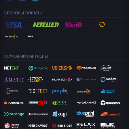
СПОСОБЫ ОПЛАТЫ
КОМПАНИИ ПАРТНЁРЫ