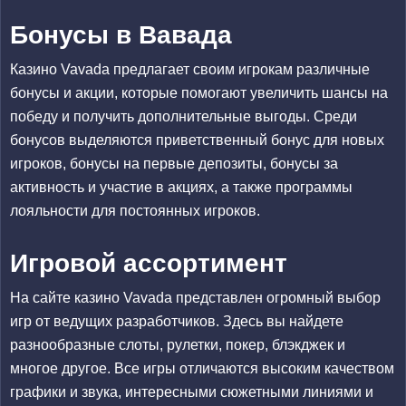
Бонусы в Вавада
Казино Vavada предлагает своим игрокам различные
бонусы и акции, которые помогают увеличить шансы на
победу и получить дополнительные выгоды. Среди
бонусов выделяются приветственный бонус для новых
игроков, бонусы на первые депозиты, бонусы за
активность и участие в акциях, а также программы
лояльности для постоянных игроков.
Игровой ассортимент
На сайте казино Vavada представлен огромный выбор
игр от ведущих разработчиков. Здесь вы найдете
разнообразные слоты, рулетки, покер, блэкджек и
многое другое. Все игры отличаются высоким качеством
графики и звука, интересными сюжетными линиями и