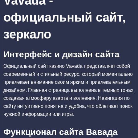
Vavada -
официальный сайт,
зеркало
Интерфейс и дизайн сайта
Официальный сайт казино Vavada представляет собой
современный и стильный ресурс, который моментально
привлекает внимание своим ярким и привлекательным
дизайном. Главная страница выполнена в темных тонах,
создавая атмосферу азарта и волнения. Навигация по
сайту интуитивно понятна и удобна, что облегчает поиск
нужной информации или игры.
Функционал сайта Вавада